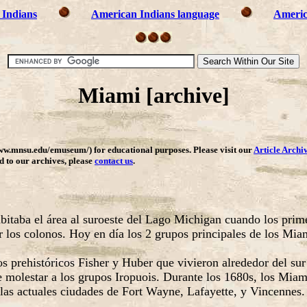
 Indians
American Indians language
Americ
Miami [archive]
ww.mnsu.edu/emuseum/) for educational purposes. Please visit our
Article Archi
dd to our archives, please
contact us
.
taba el área al suroeste del Lago Michigan cuando los primer
los colonos. Hoy en día los 2 grupos principales de los Mia
s prehistóricos Fisher y Huber que vivieron alrededor del sur
 de molestar a los grupos Iropuois. Durante los 1680s, los Mi
as actuales ciudades de Fort Wayne, Lafayette, y Vincennes.