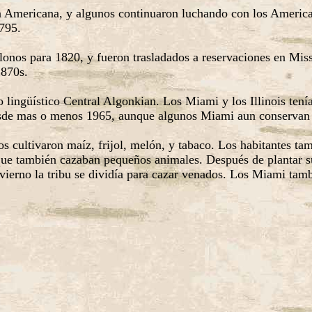
ón Americana, y algunos continuaron luchando con los America
1795.
lonos para 1820, y fueron trasladados a reservaciones en Mis
1870s.
 lingüístico Central Algonkian. Los Miami y los Illinois tení
desde mas o menos 1965, aunque algunos Miami aun conservan u
s cultivaron maíz, frijol, melón, y tabaco. Los habitantes ta
ue también cazaban pequeños animales. Después de plantar sus 
nvierno la tribu se dividía para cazar venados. Los Miami tam