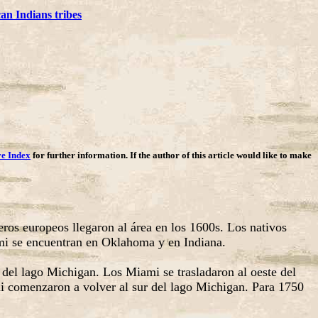
an Indians tribes
ve Index
for further information. If the author of this article would like to make
os europeos llegaron al área en los 1600s. Los nativos
mi se encuentran en Oklahoma y en Indiana.
 del lago Michigan. Los Miami se trasladaron al oeste del
ami comenzaron a volver al sur del lago Michigan. Para 1750