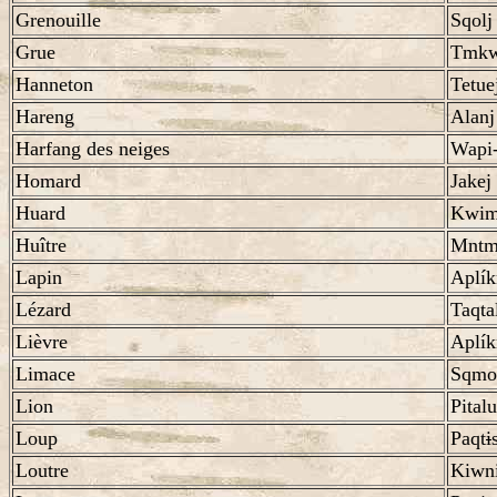
Grenouille
Sqolj
Grue
Tmkw
Hanneton
Tetuej
Hareng
Alanj
Harfang des neiges
Wapi
Homard
Jakej
Huard
Kwi
Huître
Mntm
Lapin
Aplí
Lézard
Taqta
Lièvre
Aplí
Limace
Sqmo
Lion
Pital
Loup
Paqt
i
Loutre
Kiwn