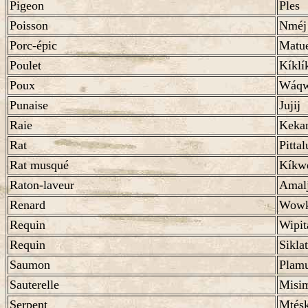
Pigeon
Ples
Poisson
Nméj
Porc-épic
Matu
Poulet
Kíklí
Poux
Wáq
Punaise
Jujij
Raie
Kekan
Rat
Pittal
Rat musqué
Kíkw
Raton-laveur
Amal
Renard
Wowk
Requin
Wipi
Requin
Siklat
Saumon
Plam
Sauterelle
Misi
Serpent
Mtés