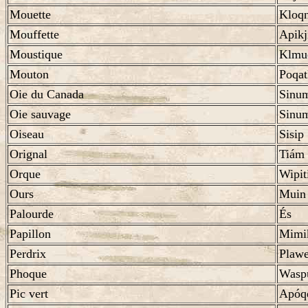
Mouette
Kloqn
Mouffette
Apikj
Moustique
Klmu
Mouton
Poqat
Oie du Canada
Sinu
Oie sauvage
Sinu
Oiseau
Sisip
Orignal
Tiám
Orque
Wipi
Ours
Muin
Palourde
És
Papillon
Mimi
Perdrix
Plawe
Phoque
Wasp
Pic vert
Apóqe