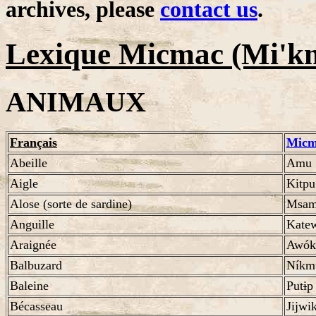
archives, please
contact us
.
Lexique Micmac (Mi'km
ANIMAUX
Français
Micm
Abeille
Amu
Aigle
Kitpu
Alose (sorte de sardine)
Msa
Anguille
Kate
Araignée
Awóke
Balbuzard
Níkm
Baleine
Put
i
p
Bécasseau
Jijwik