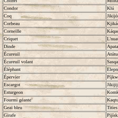
Colibri
Milit
Condor
Klú
Coq
Jikijó
Corbeau
Kjiká
Corneille
Káqa
Criquet
L'nua
Dinde
Apata
Écureuil
Atútu
Écureuil volant
Sasqa
Éléphant
Elepn
Épervier
Píjkw
Escargot
Jikijij
Esturgeon
Kom
Fourmi géante
Kaqt
Geai bleu
Tities
Girafe
Pijísk