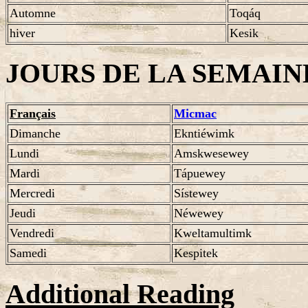
Automne
Toqáq
hiver
Kesik
JOURS DE LA SEMAIN
Français
Micmac
Dimanche
Ekntiéwimk
Lundi
Amskwesewey
Mardi
Tápuewey
Mercredi
Sístewey
Jeudi
Néwewey
Vendredi
Kweltamultimk
Samedi
Kespitek
Additional Reading