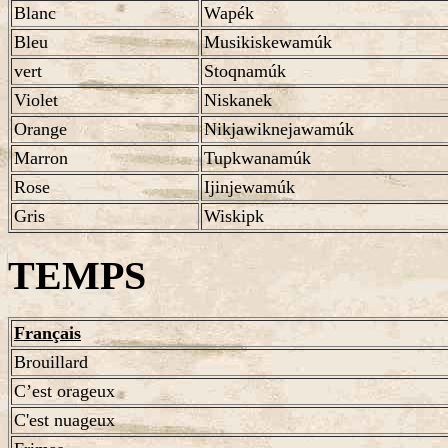
Blanc
Wapék
Bleu
Musikiskewamúk
vert
Stoqnamúk
Violet
Niskanek
Orange
Nikjawiknejawamúk
Marron
Tupkwanamúk
Rose
Ijinjewamúk
Gris
Wiskipk
TEMPS
Français
Brouillard
C’est orageux
C'est nuageux