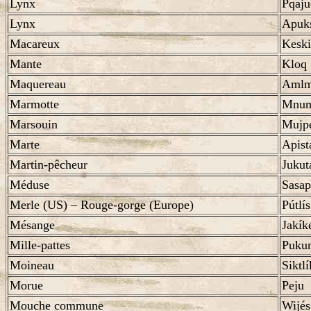
Lynx
Pqaju
Lynx
Apuk
Macareux
Keski
Mante
Kloq
Maquereau
Amlm
Marmotte
Mnum
Marsouin
Mujp
Marte
Apist
Martin-pêcheur
Jukut
Méduse
Sasap
Merle (US) – Rouge-gorge (Europe)
Pútlís
Mésange
Jakík
Mille-pattes
Puku
Moineau
Siktl
Morue
Peju
Mouche commune
Wijés