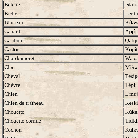
Belette
I
skus
Biche
Lent
Blaireau
Kíkw
Canard
Apjíj
Caribou
Qalip
Castor
Kopit
Chardonneret
Wapat
Chat
Miáw
Cheval
Tési
Chèvre
Téplj
Chien
L'múj
Chien de traîneau
Keski
Chouette
Kúkú
Chouette cornue
Títikl
Cochon
Kulk