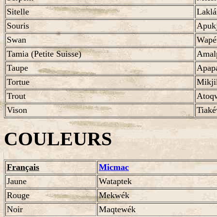
Sitelle
Laklá
Souris
Apukj
Swan
Wap
Tamia (Petite Suisse)
Amal
Taupe
Apap
Tortue
Mikji
Trout
Atoq
Vison
Tiaké
COULEURS
Français
Micmac
Jaune
Wataptek
Rouge
Mekwék
Noir
Maqtewék